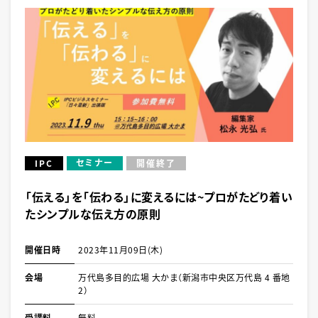
セミナー
IPC
開催終了
「伝える」を「伝わる」に変えるには~プロがたどり着い
たシンプルな伝え方の原則
開催日時
2023年11月09日(木)
会場
万代島多目的広場 大かま（新潟市中央区万代島 4 番地
2）
受講料
無料