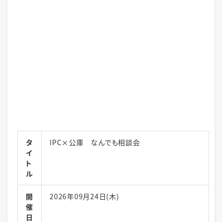
タ
IPC×公庫 なんでも相談会
イ
ト
ル
開
2026年09月24日(木)
催
日