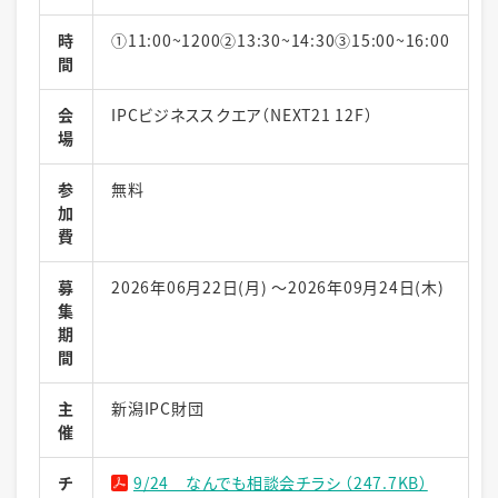
時
①11:00~1200②13:30~14:30③15:00~16:00
間
会
IPCビジネススクエア（NEXT21 12F）
場
参
無料
加
費
募
2026年06月22日(月) ～2026年09月24日(木)
集
期
間
主
新潟IPC財団
催
チ
9/24 なんでも相談会チラシ （247.7KB）