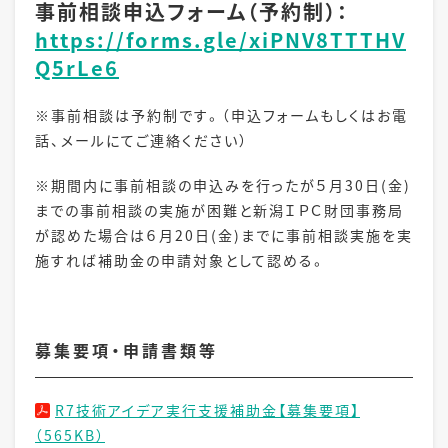
事前相談申込フォーム（予約制）：
https://forms.gle/xiPNV8TTTHV
Q5rLe6
※事前相談は予約制です。（申込フォームもしくはお電
話、メールにてご連絡ください）
※期間内に事前相談の申込みを行ったが５月
30
日
(
金
)
までの事前相談の実施が困難と新潟ＩＰＣ財団事務局
が認めた場合は６月20
日
(金
)
までに事前相談実施を実
施すれば補助金の申請対象として認める。
募集要項・申請書類等
R7技術アイデア実行支援補助金【募集要項】
（565KB）