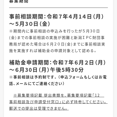
募集期間
事前相談期間：令和７年４月1４日（月）
～５月3０日（金）
※期間内に事前相談の申込みを行ったが５月
3０
日
(
金
)
までの事前相談の実施が困難と新潟ＩＰＣ財団事
務局が認めた場合は６月２０日
(
金
)
までに事前相談実
施を実施すれば補助金の申請対象として認める。
補助金申請期間：令和７年６月２日（月）
～６月30日（月）午後5時30分
※事前相談は予約制です。（申込フォームもしくはお電
話、メールにてご連絡ください）
※募集要項記載 提出書類を、募集要項記載「
12
事前相談及び申請受付窓口」に必ず持参してください。
郵送での提出は受理できません。